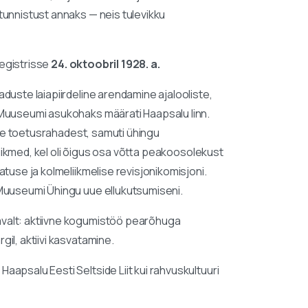
tunnistust annaks — neis tulevikku
registrisse
24. oktoobril 1928. a.
duste laiapiirdeline arendamine ajalooliste,
. Muuseumi asukohaks määrati Haapsalu linn.
kute toetusrahadest, samuti ühingu
liikmed, kel oli õigus osa võtta peakoosolekust
tuse ja kolmeliikmelise revisjonikomisjoni.
 Muuseumi Ühingu uue ellukutsumiseni.
avalt: aktiivne kogumistöö pearõhuga
il, aktiivi kasvatamine.
apsalu Eesti Seltside Liit kui rahvuskultuuri