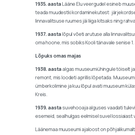
1935. aasta
Lääne Elu veergudel esineb muuseum
teada muudestki kordaminekutest: järjekordse
linnavalitsuse ruumes jäi liiga kitsaks ning rahv
1937. aasta
lõpul võeti arutuse alla linnavalit
oma hoone, mis sobiks Kooli tänavale senise 1.
Lõpuks omas majas
1938. aasta
algas muuseumiühingule töiselt ja 
remont, mis loodeti aprillis lõpetada. Muuseumi
ümberkolimine ja kuu lõpul avati muuseum külast
Kreis.
1939. aasta
suvehooaja alguses vaadati tulevik
esemeid, sealhulgas eelmisel suvel lossiaiast vä
Läänemaa muuseumi ajaloost on põhjalikumalt