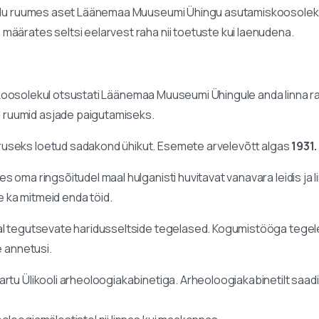
 Kodu ruumes aset Läänemaa Muuseumi Ühingu asutamiskoosolek.
määrates seltsi eelarvest raha nii toetuste kui laenudena.
oosolekul otsustati Läänemaa Muuseumi Ühingule anda linna rae
 ruumid asjade paigutamiseks.
ruseks loetud sadakond ühikut. Esemete arvelevõtt algas
1931.
kes oma ringsõitudel maal hulganisti huvitavat vanavara leidis ja
 ka mitmeid enda töid.
aal tegutsevate haridusseltside tegelased. Kogumistööga tegel
e annetusi.
rtu Ülikooli arheoloogiakabinetiga. Arheoloogiakabinetilt saadi 