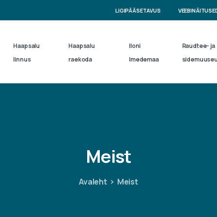
LIGIPÄÄSETAVUS
VEEBINÄITUSE
Haapsalu
Haapsalu
Iloni
Raudtee- ja
linnus
raekoda
Imedemaa
sidemuuse
Meist
Avaleht
Meist