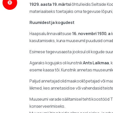
1929. aasta 19. märtsi
õhtul leidis Seltside
materiaalseks toetajaks oma tegevuse lõpuni, 
Ruumidest ja kogudest
Haapsalu linnavalitsuse
16. novembri 1930. a
k
kasutamiseks, kuna muuseumil puudusid omad
Esimese tegevusaasta jooksul oli kogude suu
Agaraks kogujaks oli kunstnik
Ants Laikmaa
, 
eseme kaasa tõi. Kunstnik annetas muuseumile
Paljud annetajad olid maakooliõpetajad või m
liikmed, kes annetasid ise või vahendasid teist
Muuseumi varade säilitamisel tehti koostööd Ta
konserveerimiseks.