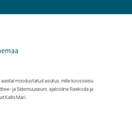
. aastal moodustatud asutus, mille koosseisu
audtee- ja Sidemuuseum, ajalooline Raekoda ja
 Kallis Mari.