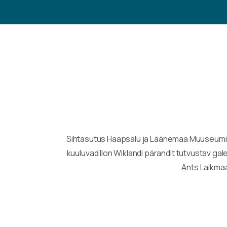
Sihtasutus Haapsalu ja Läänemaa Muuseumid o
kuuluvad Ilon Wiklandi pärandit tutvustav ga
Ants Laikmaa