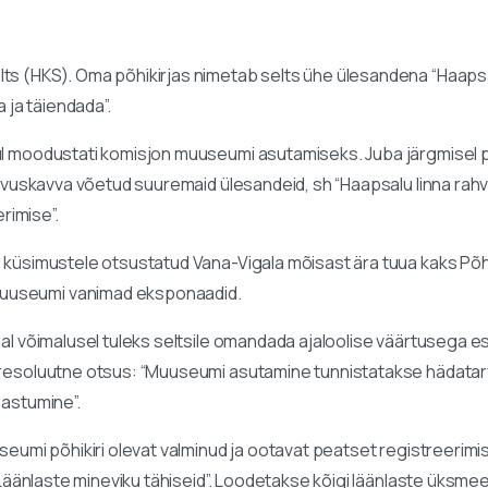
lts (HKS). Oma põhikirjas nimetab selts ühe ülesandena “Haaps
da ja täiendada”.
 moodustati komisjon muuseumi asutamiseks. Juba järgmisel pä
 tegevuskavva võetud suuremaid ülesandeid, sh “Haapsalu linna r
rimise”.
le küsimustele otsustatud Vana-Vigala mõisast ära tuua kaks 
Muuseumi vanimad eksponaadid.
 igal võimalusel tuleks seltsile omandada ajaloolise väärtusega 
u resoluutne otsus: “Muuseumi asutamine tunnistatakse hädatarv
astumine”.
uuseumi põhikiri olevat valminud ja ootavat peatset registreerim
a Läänlaste mineviku tähiseid”. Loodetakse kõigi läänlaste üksmee