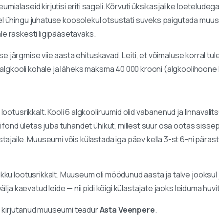
ialaseid kirjutisi eriti sageli. Kõrvuti üksikasjalike loetelud
l ühingu juhatuse koosolekul otsustati suveks paigutada muuse
ale raskesti ligipääsetavaks.
suse järgmise viie aasta ehituskavad. Leiti, et võimaluse korral 
 algkooli kohale ja läheks maksma 40 000 krooni (algkoolihoone 
lootusrikkalt. Kooli 6 algkooliruumid olid vabanenud ja linnaval
 fond ületas juba tuhandet ühikut, millest suur osa ootas sisse
ajaile. Muuseumi võis külastada iga päev kella 3-st 6-ni pärast
ku lootusrikkalt. Muuseum oli möödunud aasta ja talve jooksul 
lja kaevatud leide — nii pidi kõigi külastajate jaoks leiduma huv
 kirjutanud muuseumi teadur
Asta Veenpere
.