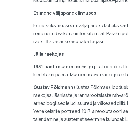
Muuseumiühing hoidis silma peal ajaloo-ja arhe
Esimene väljapanek linnuses
Esimeseks muuseumi väljapaneku kohaks said p
remonditud väike ruum lossitorni all. Paraku poln
raekotta vanasse asupaika tagasi.
Jälle raekojas
1931. aasta
muuseumiühingu peakoosolekul lei
kindel alus panna. Muuseum avati raekojas ka
Gustav Põldmann
(Kustas Põldmaa), looduslo
raekojas: läänlaste ja rannarootslaste rahvar
arheoloogilised leiud, suured ja väikesed pillid,
Vene keisrite portreed, 1917. a revolutsiooni
täiendamine ja süstematiseerimine kujundab 