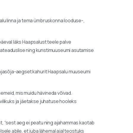
alu linna ja tema ümbruskonna looduse-,
eval läks Haapsalust teele palve
ahvateaduslise ning kunstimuuseumi asutamise
Põhjasõja-aegset kahurit Haapsalu muuseumi
esemeid, mis muidu hävineda võivad.
ilikuks ja jäetakse juhatuse hooleks
ist, “sest aeg ei peatu ning ajahammas kaotab
lsele abile, et juba lähemal ajal teostuks