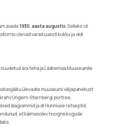
eum avada
1930. aasta augustis
. Selleks oli
sitornis olevad varad uuesti kokku ja viidi
i suudetud ära teha ja Läänemaa Muuseumile
ksikasjaliku ülevaate muuseumi väljapanekust
” krahv Ungern-Sternbergi portree,
i-alased diagrammid ja dr Hunniuse retseptid,
n veendunud, et käimasolev hoogne kogude
daks.