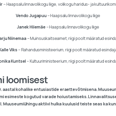
ir
– Haapsalu linnavolikogu liige, volikogu haridus- ja kultuurik
Vendo Jugapuu
– Haapsalu linnavolikogu liige
Janek Hiiemäe
– Haapsalu linnavolikogu liige
arju Niinemaa
– Muinsuskaitseamet, riigi poolt määratud esind
Kalle Viks
– Rahandusministeerium, riigi poolt määratud esindaj
nika Kuntsel
– Kultuuriministeerium, riigi poolt määratud esind
 loomisest
 aastal kohalike entusiastide eraettevõtmisena. Muuseu
uumi esimeste kogutud varade hoiustamiseks. Linnavalitsus
el. Muuseumiühingu aktiivi hulka kuulusid teiste seas ka 