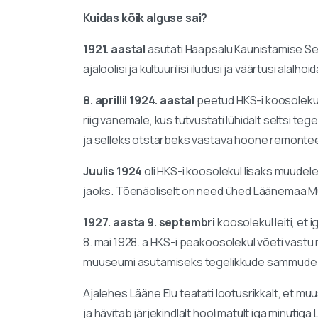
Kuidas kõik alguse sai?
1921. aastal
asutati Haapsalu Kaunistamise Se
ajaloolisi ja kultuurilisi iludusi ja väärtusi alalhoi
8. aprillil 1924. aastal
peetud HKS-i koosolekul
riigivanemale, kus tutvustati lühidalt seltsi
ja selleks otstarbeks vastava hoone remontee
Juulis 1924
oli HKS-i koosolekul lisaks muude
jaoks. Tõenäoliselt on need ühed Läänemaa 
1927. aasta 9. septembri
koosolekul leiti, et
8. mai 1928. а HKS-i peakoosolekul võeti vast
muuseumi asutamiseks tegelikkude sammude 
Ajalehes Lääne Elu teatati lootusrikkalt, et m
ja hävitab järjekindlalt hoolimatult iga minutig