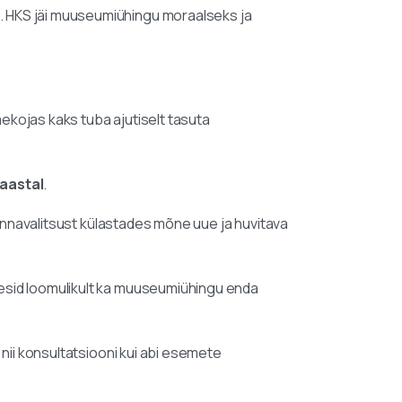
 HKS jäi muuseumiühingu moraalseks ja
kojas kaks tuba ajutiselt tasuta
 aastal
.
 linnavalitsust külastades mõne uue ja huvitava
esid loomulikult ka muuseumiühingu enda
nii konsultatsiooni kui abi esemete