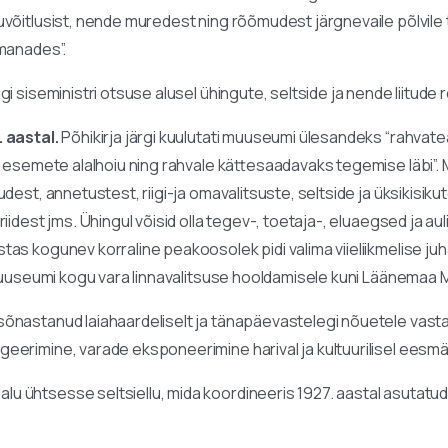
võitlusist, nende muredest ning rõõmudest järgnevaile põlvile 
 manades”.
i siseministri otsuse alusel ühingute, seltside ja nende liitude 
 aastal.
Põhikirja järgi kuulutati muuseumi ülesandeks “rahvatea
te esemete alalhoiu ning rahvale kättesaadavaks tegemise läbi”
dest, annetustest, riigi-ja omavalitsuste, seltside ja üksikisi
iidest jms. Ühingul võisid olla tegev-, toetaja-, eluaegsed ja au
as kogunev korraline peakoosolek pidi valima viieliikmelise juha
a muuseumi kogu vara linnavalitsuse hooldamisele kuni Läänemaa
sõnastanud laiahaardeliselt ja tänapäevastelegi nõuetele vast
erimine, varade eksponeerimine harival ja kultuurilisel eesmärg
ühtsesse seltsiellu, mida koordineeris 1927. aastal asutatud Ha