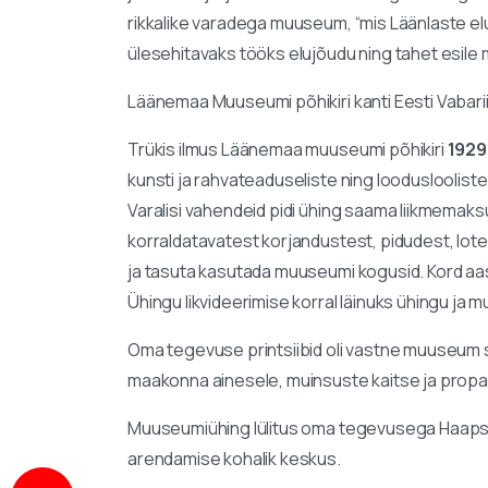
rikkalike varadega muuseum, “mis Läänlaste elu
ülesehitavaks tööks elujõudu ning tahet esile
Läänemaa Muuseumi põhikiri kanti Eesti Vabariig
Trükis ilmus Läänemaa muuseumi põhikiri
1929.
kunsti ja rahvateaduseliste ning loodusloolis
Varalisi vahendeid pidi ühing saama liikmemaksu
korraldatavatest korjandustest, pidudest, loter
ja tasuta kasutada muuseumi kogusid. Kord aast
Ühingu likvideerimise korral läinuks ühingu j
Oma tegevuse printsiibid oli vastne muuseum 
maakonna ainesele, muinsuste kaitse ja propage
Muuseumiühing lülitus oma tegevusega Haapsalu 
arendamise kohalik keskus.