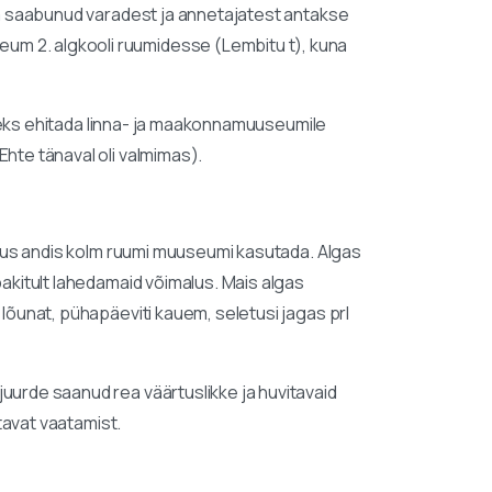
ega saabunud varadest ja annetajatest antakse
um 2. algkooli ruumidesse (Lembitu t), kuna
tuleks ehitada linna- ja maakonnamuuseumile
Ehte tänaval oli valmimas).
itsus andis kolm ruumi muuseumi kasutada. Algas
pakitult lahedamaid võimalus. Mais algas
 lõunat, pühapäeviti kauem, seletusi jagas prl
juurde saanud rea väärtuslikke ja huvitavaid
itavat vaatamist.