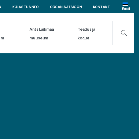
D
KÜLASTUSINFO
ORGANISATSIOON
KONTAKT
Eesti
Ants Laikmaa
Teadus ja
um
muuseum
kogud