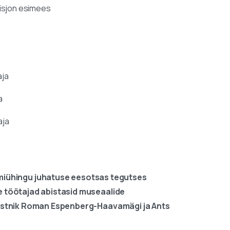
omisjon esimees
aja
a
aja
miühingu juhatuse eesotsas tegutses
e töötajad abistasid museaalide
kunstnik Roman Espenberg-Haavamägi ja Ants