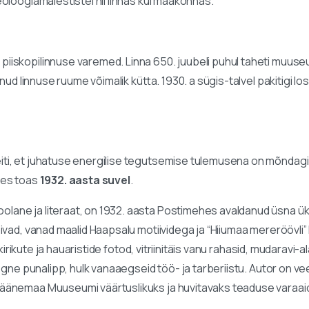
oloogiamälestistel nii linnas kui maakonnas.
iiskopilinnuse varemed. Linna 650. juubeli puhul taheti muus
ud linnuse ruume võimalik kütta. 1930. a sügis-talvel pakitigi los
ti, et juhatuse energilise tegutsemise tulemusena on mõndag
hes toas
1932. aasta suvel
.
olane ja literaat, on 1932. aasta Postimehes avaldanud üsna ü
õivad, vanad maalid Haapsalu motiividega ja “Hiiumaa mereröövli
 kirikute ja hauaristide fotod, vitriinitäis vanu rahasid, mudarav
 aegne punalipp, hulk vanaaegseid töö- ja tarberiistu. Autor o
Läänemaa Muuseumi väärtuslikuks ja huvitavaks teaduse varaai