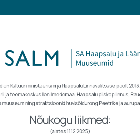
n Kultuuriministeeriumi ja Haapsalu Linnavalitsuse poolt 2013
lerii ja teemakeskus Iloni Imedemaa, Haapsalu piiskopilinnus, R
 muuseum ning atraktsioonid huvisõidurong Peetrike ja aurupaat
Nõukogu liikmed:
(alates 11.12.2025)