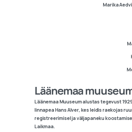
Marika Aedvi
M
Mo
Läänemaa muuseumi
Läänemaa Muuseum alustas tegevust 1929.
linnapea Hans Alver, kes leidis raekojas r
registreerimisel ja väljapaneku koostamis
Laikmaa.