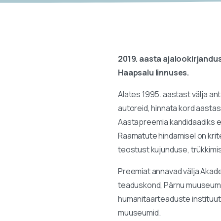
2019. aasta ajalookirjandu
Haapsalu linnuses.
Alates 1995. aastast välja 
autoreid, hinnata kord aastas
Aastapreemia kandidaadiks esi
Raamatute hindamisel on krite
teostust kujunduse, trükkimis
Preemiat annavad välja Akade
teaduskond, Pärnu muuseum, R
humanitaarteaduste instituut, 
muuseumid.