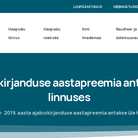
LIGIPÄÄSETAVUS
VEEBINÄITUSE
Haapsalu
Haapsalu
Iloni
Raudtee- ja
linnus
raekoda
Imedemaa
sidemuuse
kirjanduse
aastapreemia
an
linnuses
2019. aasta ajalookirjanduse aastapreemia antakse üle 