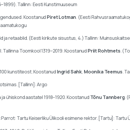
6–1899). Tallinn: Eesti Kunstimuuseum
õlgendused. Koostanud
Piret Lotman
. (Eesti Rahvusraamatukog
usraamatukogu
d ja retaablid. (Eesti kirikute sisustus, 4.) Tallinn: Muinsuskait
l. Tallinna Toomkool 1319–2019. Koostanud
Priit Rohtmets
. (T
i 100 kunstiteost. Koostanud
Ingrid Sahk
,
Moonika Teemus
. T
 otsimas. [Tallinn]: Argo
 ja ühiskond aastatel 1918–1920. Koostanud
Tõnu Tannberg
. 
Parrot: Tartu Keiserliku Ülikooli esimene rektor. [Tartu]: Tartu Ül