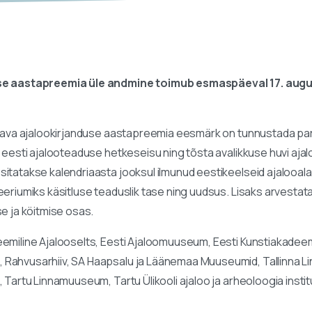
se aastapreemia üle andmine toimub esmaspäeval 17. august
antava ajalookirjanduse aastapreemia eesmärk on tunnustada p
 eesti ajalooteaduse hetkeseisu ning tõsta avalikkuse huvi ajalo
tatakse kalendriaasta jooksul ilmunud eestikeelseid ajalooalase
eriumiks käsitluse teaduslik tase ning uudsus. Lisaks arvestat
e ja köitmise osas.
emiline Ajalooselts, Eesti Ajaloomuuseum, Eesti Kunstiakadeemi
ahvusarhiiv, SA Haapsalu ja Läänemaa Muuseumid, Tallinna Linna
Tartu Linnamuuseum, Tartu Ülikooli ajaloo ja arheoloogia institu