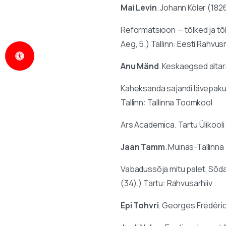
Mai Levin
. Johann Köler (182
Reformatsioon — tõlked ja t
Aeg, 5.) Tallinn: Eesti Rahv
Anu Mänd
. Keskaegsed altari
Kaheksanda sajandi lävepaku
Tallinn: Tallinna Toomkool
Ars Academica. Tartu Ülikool
Jaan Tamm
. Muinas-Tallinna
Vabadussõja mitu palet. Sõda
(34).) Tartu: Rahvusarhiiv
Epi Tohvri
. Georges Frédéric 