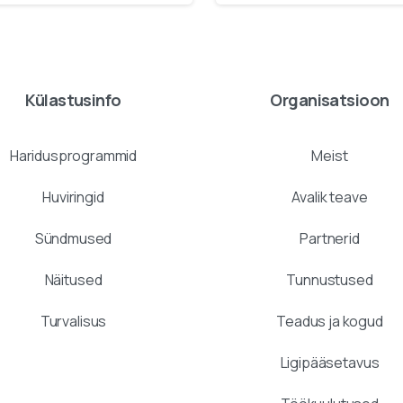
Külastusinfo
Organisatsioon
Haridusprogrammid
Meist
Huviringid
Avalik teave
Sündmused
Partnerid
Näitused
Tunnustused
Turvalisus
Teadus ja kogud
Ligipääsetavus