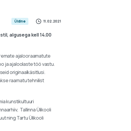
11.02.2021
Üldine
il, algusega kell 14.00
aremate ajalooraamatute
o ja ajaloolaste töö vastu.
id originaalkäsitlusi.
akse raamatu tehnilist
a kunstikultuuri
arhiiv, Tallinna Ülikooli
ut ning Tartu Ülikooli