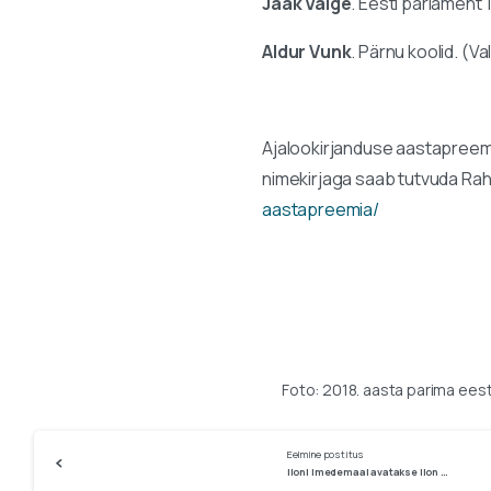
Jaak Valge
. Eesti parlament 
Aldur Vunk
. Pärnu koolid. (Va
Ajalookirjanduse aastapreemi
nimekirjaga saab tutvuda Rah
aastapreemia/
Foto: 2018. aasta parima eest
Continue
Eelmine postitus
Iloni Imedemaal avatakse Ilon Wiklandi juubelinäitus