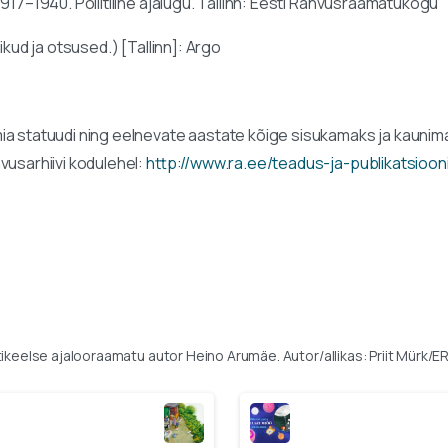
1917–1940. Poliitiline ajalugu. Tallinn: Eesti Rahvusraamatukogu
likud ja otsused.) [Tallinn]: Argo
a statuudi ning eelnevate aastate kõige sisukamaks ja kaunim
vusarhiivi kodulehel:
http://www.ra.ee/teadus-ja-publikatsioon
ikeelse ajalooraamatu autor Heino Arumäe. Autor/allikas: Priit Mürk/E