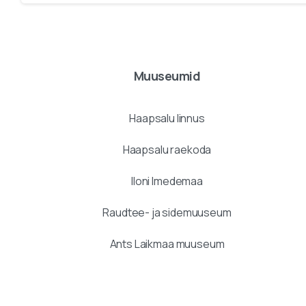
Reading
Muuseumid
Haapsalu linnus
Haapsalu raekoda
Iloni Imedemaa
Raudtee- ja sidemuuseum
Ants Laikmaa muuseum