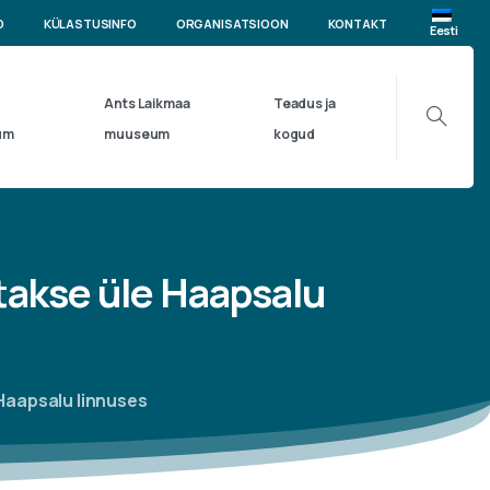
D
KÜLASTUSINFO
ORGANISATSIOON
KONTAKT
Eesti
Ants Laikmaa
Teadus ja
um
muuseum
kogud
takse
üle
Haapsalu
Haapsalu linnuses