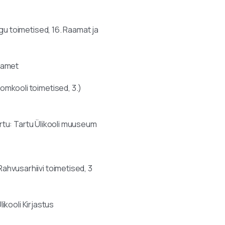
u toimetised, 16. Raamat ja
seamet
oomkooli toimetised, 3.)
artu: Tartu Ülikooli muuseum
(Rahvusarhiivi toimetised, 3
ikooli Kirjastus