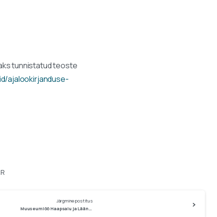
aks tunnistatud teoste
id/ajalookirjanduse-
RR
Järgmine postitus
Muuseumiöö Haapsalu ja Läänemaa muuseumides