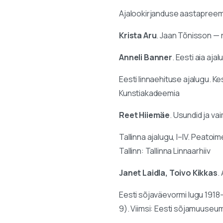
Ajalookirjanduse aastapreemi
Krista Aru
. Jaan Tõnisson — r
Anneli Banner
. Eesti aia aja
Eesti linnaehituse ajalugu. K
Kunstiakadeemia
Reet Hiiemäe
. Usundid ja va
Tallinna ajalugu, I–IV. Peatoi
Tallinn: Tallinna Linnaarhiiv
Janet Laidla, Toivo Kikkas
.
Eesti sõjaväevormi lugu 191
9). Viimsi: Eesti sõjamuuseu