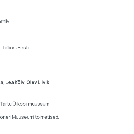
rhiiv
. Tallinn: Eesti
la
,
Lea Kõiv
,
Olev Liivik
.
u: Tartu Ülikooli muuseum
idoneri Muuseumi toimetised,