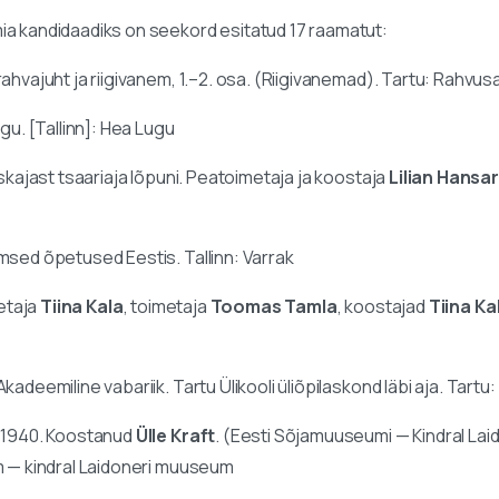
a kandidaadiks on seekord esitatud 17 raamatut:
ahvajuht ja riigivanem, 1.–2. osa. (Riigivanemad). Tartu: Rahvusa
lugu. [Tallinn]: Hea Lugu
eskajast tsaariaja lõpuni. Peatoimetaja ja koostaja
Lilian Hansar
imsed õpetused Eestis. Tallinn: Varrak
metaja
Tiina Kala
, toimetaja
Toomas Tamla
, koostajad
Tiina Ka
 Akadeemiline vabariik. Tartu Ülikooli üliõpilaskond läbi aja. Tart
8-1940. Koostanud
Ülle Kraft
. (Eesti Sõjamuuseumi — Kindral La
m — kindral Laidoneri muuseum