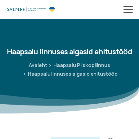
Haapsalu
linnuses
algasid
ehitustööd
Avaleht
Haapsalu Piiskopilinnus
Haapsalu linnuses algasid ehitustööd