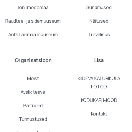
Iloni Imedemaa
Sündmused
Raudtee- ja sidemuuseum
Näitused
Ants Laikmaa muuseum
Turvalisus
Organisatsioon
Lisa
Meist
KIIDEVA KALURIKÜLA
FOTOD
Avalik teave
KODUKAPI MOOD
Partnerid
Kontakt
Tunnustused