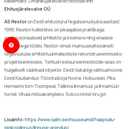
käibemaks. Omanikujärelvalvet teostab
P.P.
Ehitusjärelevalve OÜ
.
AS Restor
on Eesti ehitusturul tegutsenud juba aastast
1990. Restori kollektiivis on pikaajalise praktikaga
professionaalseid arhitekte ja insenere ning erialase
koolitusega töölisi. Restor omab muinsuskaitseameti
tegevusluba arhitektuurimälestiste rekonstrueerimiseks-
projekteerimiseks. Tehtud restaureerimistööde seas on
hulgaliselt väärikaid objekte: Eesti Vabariigi valitsushoone,
Eesti Kaubandus-Tööstuskoja hoone, Hobuveski, Pika
Hermanni torn Toompeal, Tallinna linnamüür ja linnamüüri
tornid, Vihula mõisakompleks, Sokos Hotel Viru jpt.
Lisainfo:
https://www.salm.ee/muuseumid/haapsalu-
piiskopilinnus/linnuse-arendus/