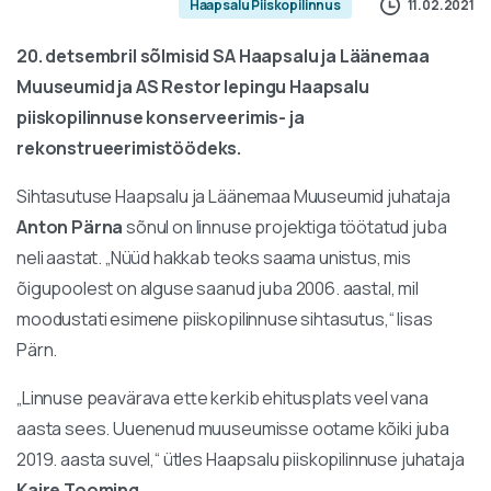
11.02.2021
Haapsalu Piiskopilinnus
20. detsembril sõlmisid SA Haapsalu ja Läänemaa
Muuseumid ja AS Restor lepingu Haapsalu
piiskopilinnuse konserveerimis- ja
rekonstrueerimistöödeks.
Sihtasutuse Haapsalu ja Läänemaa Muuseumid juhataja
Anton Pärna
sõnul on linnuse projektiga töötatud juba
neli aastat. „Nüüd hakkab teoks saama unistus, mis
õigupoolest on alguse saanud juba 2006. aastal, mil
moodustati esimene piiskopilinnuse sihtasutus,“ lisas
Pärn.
„Linnuse peavärava ette kerkib ehitusplats veel vana
aasta sees. Uuenenud muuseumisse ootame kõiki juba
2019. aasta suvel,“ ütles Haapsalu piiskopilinnuse juhataja
Kaire Tooming
.