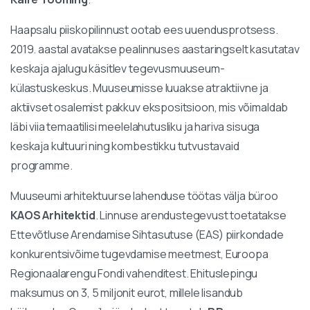
Haapsalu piiskopilinnust ootab ees uuendusprotsess.
2019. aastal avatakse pealinnuses aastaringselt kasutatav
keskaja ajalugu käsitlev tegevusmuuseum-
külastuskeskus. Muuseumisse luuakse atraktiivne ja
aktiivset osalemist pakkuv ekspositsioon, mis võimaldab
läbi viia temaatilisi meelelahutusliku ja hariva sisuga
keskaja kultuuri ning kombestikku tutvustavaid
programme.
Muuseumi arhitektuurse lahenduse töötas välja büroo
KAOS Arhitektid
. Linnuse arendustegevust toetatakse
Ettevõtluse Arendamise Sihtasutuse (EAS) piirkondade
konkurentsivõime tugevdamise meetmest, Euroopa
Regionaalarengu Fondi vahenditest. Ehituslepingu
maksumus on 3, 5 miljonit eurot, millele lisandub