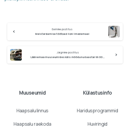
Continue
Eelmine postitus
Reading
Meisterdamise töötoad Iloni Imedemaal
Järgmine postitus
Läänemaa muuseumides käis möödunud aastal 66 000 külastajat
Muuseumid
Külastusinfo
Haapsalu linnus
Haridusprogrammid
Haapsalu raekoda
Huviringid